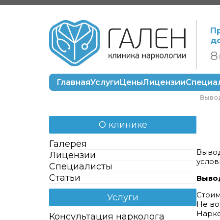
П
д
8
Главная
Услуги
Цены
Лицензии
Специа
Вывод
О клинике
Галерея
Вывод
Лицензии
услов
Специалисты
Статьи
Вывод
Стоим
Услуги
Не во
Нарко
Консультация нарколога