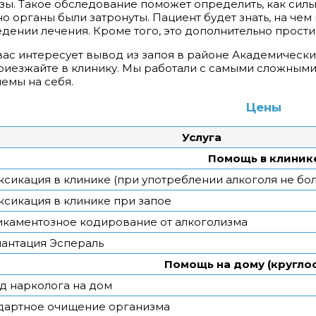
зы. Такое обследование поможет определить, как силь
о органы были затронуты. Пациент будет знать, на че
дении лечения. Кроме того, это дополнительно простим
вас интересует вывод из запоя в районе Академическ
риезжайте в клинику. Мы работали с самыми сложным
емы на себя.
Цены
Услуга
Помощь в клиник
ксикация в клинике (при употреблении алкоголя не бол
ксикация в клинике при запое
каментозное кодирование от алкоголизма
антация Эспераль
Помощь на дому (кругло
д нарколога на дом
дартное очищение организма