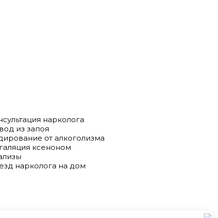
нсультация нарколога
вод из запоя
дирование от алкоголизма
галяция ксеноном
ализы
езд нарколога на дом