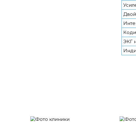
Усил
Двой
Инте
Коди
ЭКГ 
Инди