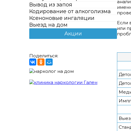
анали
Вывод из запоя
именн
Кодирование от алкоголизма
прове
Ксеноновые ингаляции
Если 
Выезд на дом
или п
Акции
пробл
Поделиться:
Дето
Дето
Меди
Импл
Выез
Стан